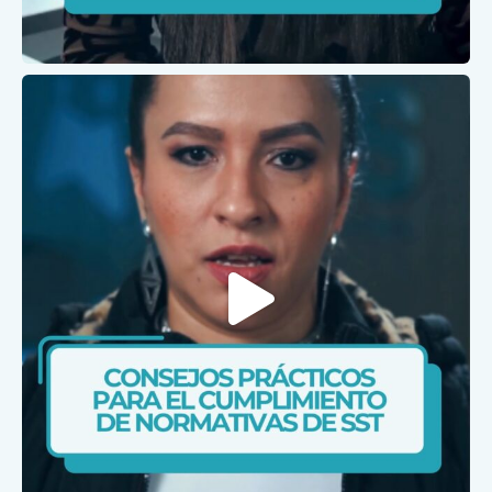
Ene 28
caris.ips