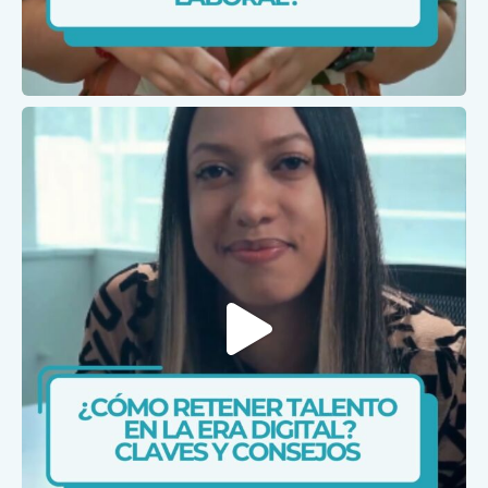
Ene 29
caris.ips