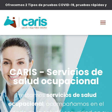
Ofrecemos 2 Tipos de pruebas COVID-19, pruebas rápidas y
pruebas moleculares.
T
O
G
G
L
E
N
A
V
CARIS - Servicios de
I
G
salud ocupacional
A
T
I
O
Prestamos
servicios de salud
N
ocupacional
, acompañamos en el