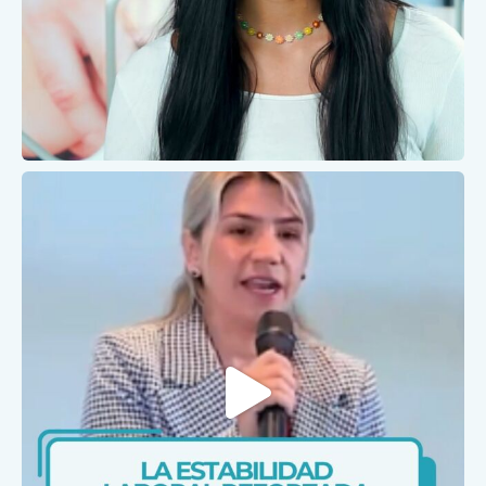
Ene 31
caris.ips